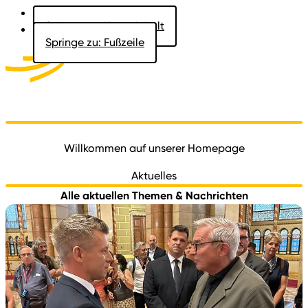
Springe zu: Hauptinhalt
Springe zu: Fußzeile
Aktuelles
Der Landtag
Besucher
Dokumente
Willkommen auf unserer Homepage
Aktuelles
Alle aktuellen Themen & Nachrichten
Landtag von Baden-Württemberg
Wil