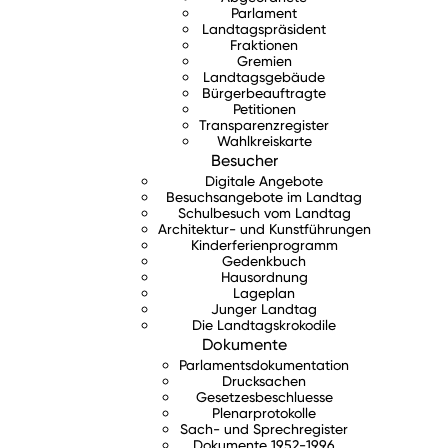
Parlament
Landtagspräsident
Fraktionen
Gremien
Landtagsgebäude
Bürgerbeauftragte
Petitionen
Transparenzregister
Wahlkreiskarte
Besucher
Digitale Angebote
Besuchsangebote im Landtag
Schulbesuch vom Landtag
Architektur- und Kunstführungen
Kinderferienprogramm
Gedenkbuch
Hausordnung
Lageplan
Junger Landtag
Die Landtagskrokodile
Dokumente
Parlamentsdokumentation
Drucksachen
Gesetzesbeschluesse
Plenarprotokolle
Sach- und Sprechregister
Dokumente 1952-1996