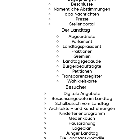
Beschlüsse
Namentliche Abstimmungen
dpa Nachrichten
Presse
Stellenportal
Der Landtag
Abgeordnete
Parlament
Landtagspräsident
Fraktionen
Gremien
Landtagsgebäude
Bürgerbeauftragte
Petitionen
Transparenzregister
Wahlkreiskarte
Besucher
Digitale Angebote
Besuchsangebote im Landtag
Schulbesuch vom Landtag
Architektur- und Kunstführungen
Kinderferienprogramm
Gedenkbuch
Hausordnung
Lageplan
Junger Landtag
Die Landtagskrokodile