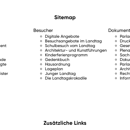
Sitemap
Besucher
Dokumen
Digitale Angebote
Parl
Besuchsangebote im Landtag
Druc
ent
Schulbesuch vom Landtag
Gese
Architektur- und Kunstführungen
Plena
Kinderferienprogramm
Sach-
ude
Gedenkbuch
Doku
gte
Hausordnung
Parla
Lageplan
Archi
ister
Junger Landtag
Rech
Die Landtagskrokodile
Infor
Zusätzliche Links