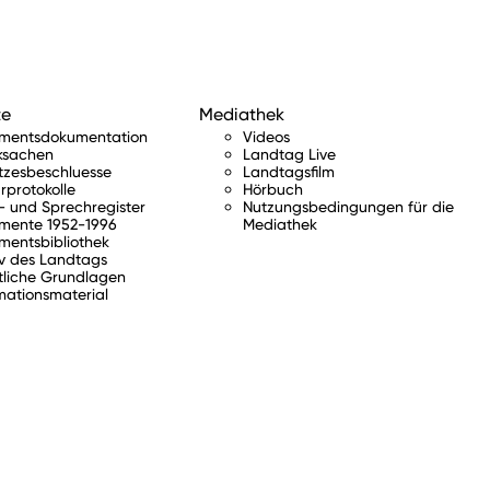
te
Mediathek
amentsdokumentation
Videos
ksachen
Landtag Live
tzesbeschluesse
Landtagsfilm
rprotokolle
Hörbuch
 und Sprechregister
Nutzungsbedingungen für die
mente 1952-1996
Mediathek
mentsbibliothek
v des Landtags
tliche Grundlagen
mationsmaterial