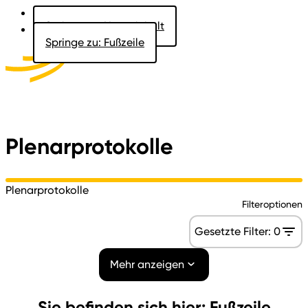
Springe zu: Hauptinhalt
Springe zu: Fußzeile
Aktuelles
Der Landtag
Besucher
Dokumente
Plenarprotokolle
Plenarprotokolle
Filteroptionen
Gesetzte Filter:
0
Mehr anzeigen
Sie befinden sich hier: Fußzeile