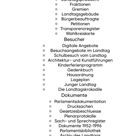
Fraktionen
Gremien
Landtagsgebäude
Bürgerbeauftragte
Petitionen
Transparenzregister
Wahlkreiskarte
Besucher
Digitale Angebote
Besuchsangebote im Landtag
Schulbesuch vom Landtag
Architektur- und Kunstführungen
Kinderferienprogramm
Gedenkbuch
Hausordnung
Lageplan
Junger Landtag
Die Landtagskrokodile
Dokumente
Parlamentsdokumentation
Drucksachen
Gesetzesbeschluesse
Plenarprotokolle
Sach- und Sprechregister
Dokumente 1952-1996
Parlamentsbibliothek
Archiv des Landtags