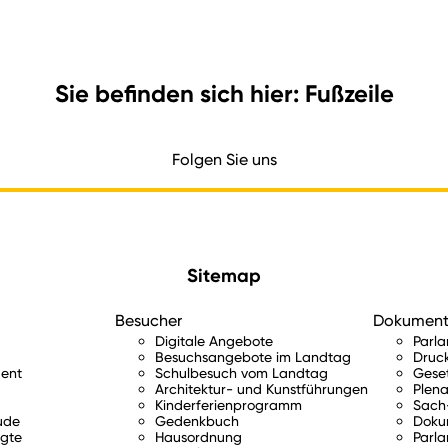
Sie befinden sich hier: Fußzeile
Folgen Sie uns
Sitemap
Besucher
Dokumen
Digitale Angebote
Parl
Besuchsangebote im Landtag
Druc
ent
Schulbesuch vom Landtag
Gese
Architektur- und Kunstführungen
Plena
Kinderferienprogramm
Sach-
ude
Gedenkbuch
Doku
gte
Hausordnung
Parla