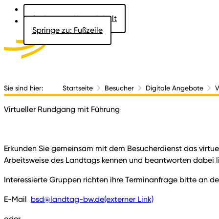
Springe zu: Hauptinhalt
Springe zu: Fußzeile
Aktuelles
Der 
Sie sind hier:
Startseite
Besucher
Digitale Angebote
V
Virtueller Rundgang mit Führung
Erkunden Sie gemeinsam mit dem Besucherdienst das virtue
Arbeitsweise des Landtags kennen und beantworten dabei li
Interessierte Gruppen richten ihre Terminanfrage bitte an d
E-Mail
bsd@landtag-bw.de
(externer Link)
oder