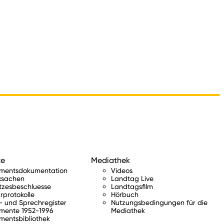
te
Mediathek
amentsdokumentation
Videos
ksachen
Landtag Live
tzesbeschluesse
Landtagsfilm
rprotokolle
Hörbuch
 und Sprechregister
Nutzungsbedingungen für die
mente 1952-1996
Mediathek
mentsbibliothek