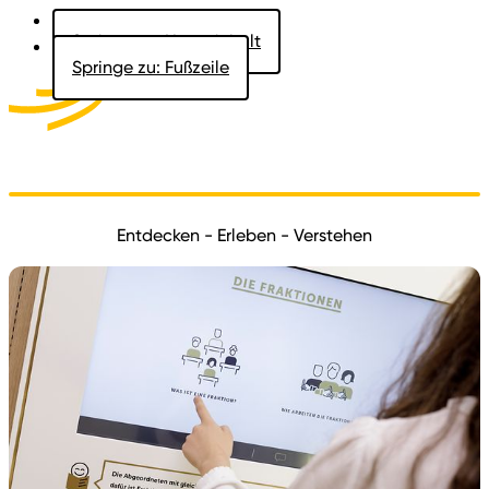
Springe zu: Hauptinhalt
Springe zu: Fußzeile
Aktuelles
Der Landtag
Besucher
Dokumente
Entdecken - Erleben - Verstehen
Junger La