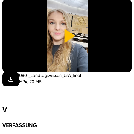
Video
abspi
0801_Landtagswissen_UsA_final
MP4, 70 MB
V
VERFASSUNG