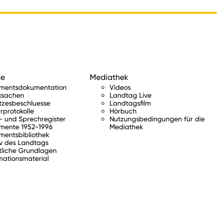
te
Mediathek
amentsdokumentation
Videos
ksachen
Landtag Live
tzesbeschluesse
Landtagsfilm
rprotokolle
Hörbuch
 und Sprechregister
Nutzungsbedingungen für die
mente 1952-1996
Mediathek
mentsbibliothek
v des Landtags
tliche Grundlagen
mationsmaterial