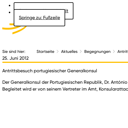
Springe zu: Hauptinhalt
Springe zu: Fußzeile
Aktuelles
Der 
Sie sind hier:
Startseite
Aktuelles
Begegnungen
Antri
25. Juni 2012
Antrittsbesuch portugiesischer Generalkonsul
Der Generalkonsul der Portugiesischen Republik, Dr. António
Begleitet wird er von seinem Vertreter im Amt, Konsularattaché 