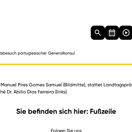
Landtag
Besucher
Dokumente
Mediathek
ttsbesuch portugiesischer Generalkonsul
 Manuel Pires Gomes Samuel (Bildmitte), stattet Landtagspräs
Dr. Abilio Dias Ferreira (links).
Sie befinden sich hier: Fußzeile
Folgen Sie uns