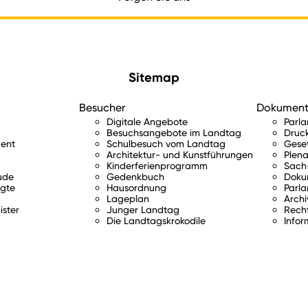
Sitemap
Besucher
Dokumen
Digitale Angebote
Parl
Besuchsangebote im Landtag
Druc
ent
Schulbesuch vom Landtag
Gese
Architektur- und Kunstführungen
Plena
Kinderferienprogramm
Sach-
ude
Gedenkbuch
Doku
gte
Hausordnung
Parla
Lageplan
Archi
ister
Junger Landtag
Rech
Die Landtagskrokodile
Infor