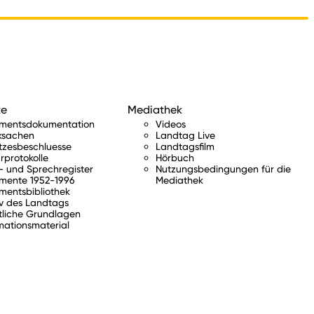
te
Mediathek
amentsdokumentation
Videos
ksachen
Landtag Live
tzesbeschluesse
Landtagsfilm
rprotokolle
Hörbuch
 und Sprechregister
Nutzungsbedingungen für die
mente 1952-1996
Mediathek
mentsbibliothek
v des Landtags
tliche Grundlagen
mationsmaterial