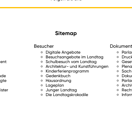
Sitemap
Besucher
Dokumen
Digitale Angebote
Parl
Besuchsangebote im Landtag
Druc
ent
Schulbesuch vom Landtag
Gese
Architektur- und Kunstführungen
Plena
Kinderferienprogramm
Sach-
ude
Gedenkbuch
Doku
gte
Hausordnung
Parla
Lageplan
Archi
ister
Junger Landtag
Rech
Die Landtagskrokodile
Infor