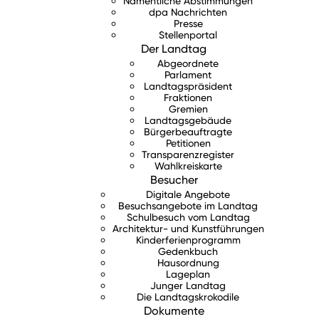
Namentliche Abstimmungen
dpa Nachrichten
Presse
Stellenportal
Der Landtag
Abgeordnete
Parlament
Landtagspräsident
Fraktionen
Gremien
Landtagsgebäude
Bürgerbeauftragte
Petitionen
Transparenzregister
Wahlkreiskarte
Besucher
Digitale Angebote
Besuchsangebote im Landtag
Schulbesuch vom Landtag
Architektur- und Kunstführungen
Kinderferienprogramm
Gedenkbuch
Hausordnung
Lageplan
Junger Landtag
Die Landtagskrokodile
Dokumente