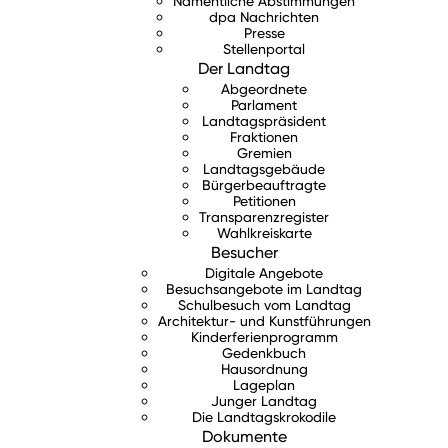
Namentliche Abstimmungen
dpa Nachrichten
Presse
Stellenportal
Der Landtag
Abgeordnete
Parlament
Landtagspräsident
Fraktionen
Gremien
Landtagsgebäude
Bürgerbeauftragte
Petitionen
Transparenzregister
Wahlkreiskarte
Besucher
Digitale Angebote
Besuchsangebote im Landtag
Schulbesuch vom Landtag
Architektur- und Kunstführungen
Kinderferienprogramm
Gedenkbuch
Hausordnung
Lageplan
Junger Landtag
Die Landtagskrokodile
Dokumente