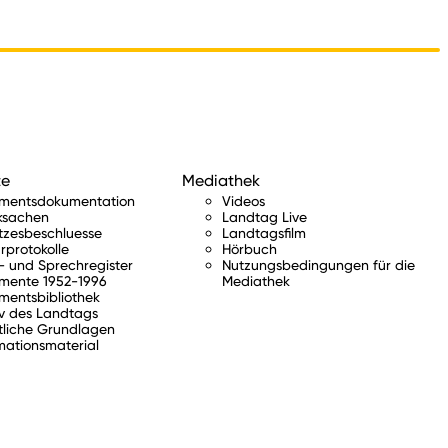
te
Mediathek
amentsdokumentation
Videos
ksachen
Landtag Live
tzesbeschluesse
Landtagsfilm
rprotokolle
Hörbuch
 und Sprechregister
Nutzungsbedingungen für die
mente 1952-1996
Mediathek
mentsbibliothek
v des Landtags
tliche Grundlagen
mationsmaterial