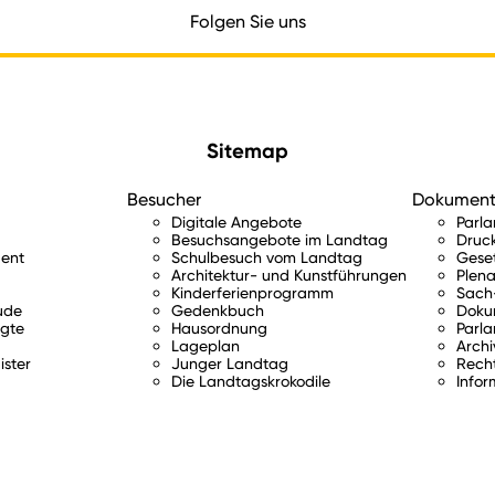
Folgen Sie uns
Sitemap
Besucher
Dokumen
Digitale Angebote
Parl
Besuchsangebote im Landtag
Druc
ent
Schulbesuch vom Landtag
Gese
Architektur- und Kunstführungen
Plena
Kinderferienprogramm
Sach-
ude
Gedenkbuch
Doku
gte
Hausordnung
Parla
Lageplan
Archi
ister
Junger Landtag
Rech
Die Landtagskrokodile
Infor