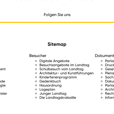
Folgen Sie uns
Sitemap
Besucher
Dokumen
Digitale Angebote
Parl
Besuchsangebote im Landtag
Druc
ent
Schulbesuch vom Landtag
Gese
Architektur- und Kunstführungen
Plena
Kinderferienprogramm
Sach-
ude
Gedenkbuch
Doku
gte
Hausordnung
Parla
Lageplan
Archi
ister
Junger Landtag
Rech
Die Landtagskrokodile
Infor