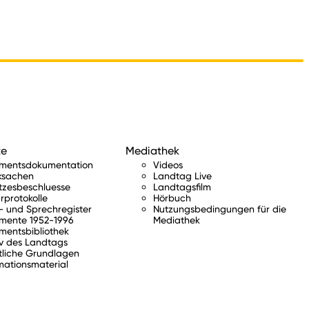
te
Mediathek
amentsdokumentation
Videos
ksachen
Landtag Live
tzesbeschluesse
Landtagsfilm
rprotokolle
Hörbuch
 und Sprechregister
Nutzungsbedingungen für die
mente 1952-1996
Mediathek
mentsbibliothek
v des Landtags
tliche Grundlagen
mationsmaterial