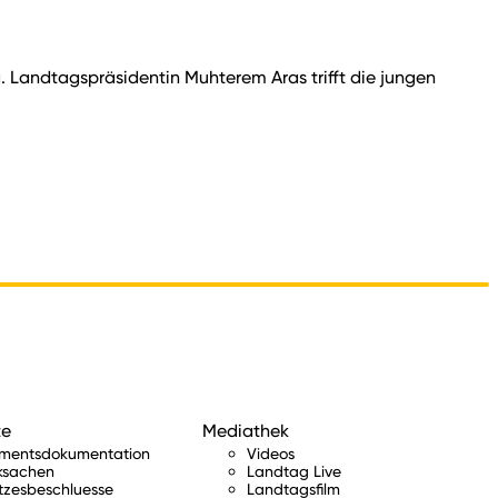
andtagspräsidentin Muhterem Aras trifft die jungen
te
Mediathek
amentsdokumentation
Videos
ksachen
Landtag Live
tzesbeschluesse
Landtagsfilm