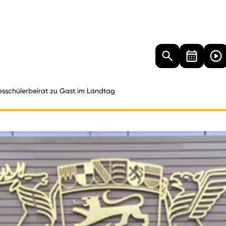
Landtag
Besucher
Dokumente
Mediathek
sschülerbeirat zu Gast im Landtag