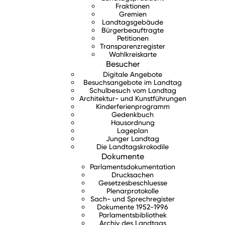
Fraktionen
Gremien
Landtagsgebäude
Bürgerbeauftragte
Petitionen
Transparenzregister
Wahlkreiskarte
Besucher
Digitale Angebote
Besuchsangebote im Landtag
Schulbesuch vom Landtag
Architektur- und Kunstführungen
Kinderferienprogramm
Gedenkbuch
Hausordnung
Lageplan
Junger Landtag
Die Landtagskrokodile
Dokumente
Parlamentsdokumentation
Drucksachen
Gesetzesbeschluesse
Plenarprotokolle
Sach- und Sprechregister
Dokumente 1952-1996
Parlamentsbibliothek
Archiv des Landtags