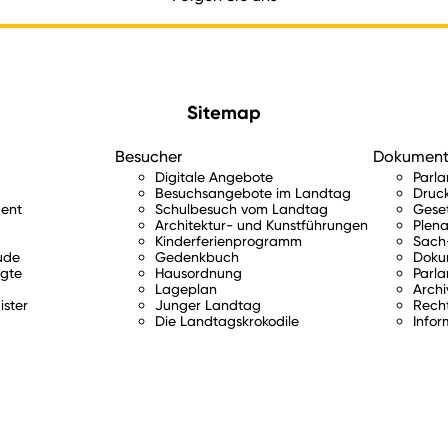
Sitemap
Besucher
Dokumen
Digitale Angebote
Parl
Besuchsangebote im Landtag
Druc
ent
Schulbesuch vom Landtag
Gese
Architektur- und Kunstführungen
Plena
Kinderferienprogramm
Sach-
ude
Gedenkbuch
Doku
gte
Hausordnung
Parla
Lageplan
Archi
ister
Junger Landtag
Rech
Die Landtagskrokodile
Infor