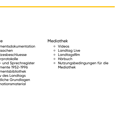
te
Mediathek
amentsdokumentation
Videos
ksachen
Landtag Live
tzesbeschluesse
Landtagsfilm
rprotokolle
Hörbuch
 und Sprechregister
Nutzungsbedingungen für die
mente 1952-1996
Mediathek
mentsbibliothek
v des Landtags
tliche Grundlagen
mationsmaterial