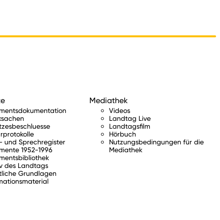
te
Mediathek
amentsdokumentation
Videos
ksachen
Landtag Live
tzesbeschluesse
Landtagsfilm
rprotokolle
Hörbuch
 und Sprechregister
Nutzungsbedingungen für die
mente 1952-1996
Mediathek
mentsbibliothek
v des Landtags
tliche Grundlagen
mationsmaterial