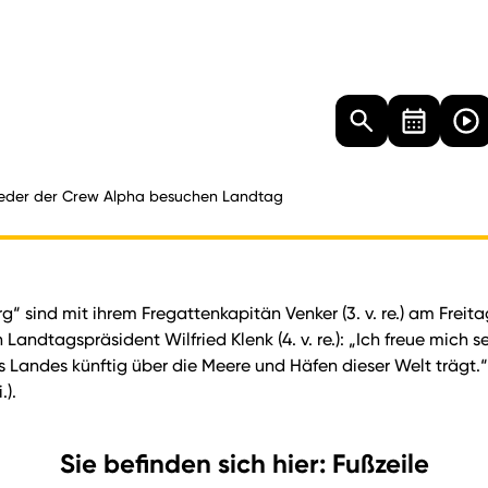
Landtag
Besucher
Dokumente
Mediathek
ieder der Crew Alpha besuchen Landtag
 sind mit ihrem Fregattenkapitän Venker (3. v. re.) am Freit
tagspräsident Wilfried Klenk (4. v. re.): „Ich freue mich s
 Landes künftig über die Meere und Häfen dieser Welt trägt.
.).
Sie befinden sich hier: Fußzeile