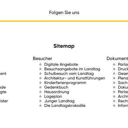
Folgen Sie uns
Sitemap
Besucher
Dokumen
Digitale Angebote
Parl
Besuchsangebote im Landtag
Druc
ent
Schulbesuch vom Landtag
Gese
Architektur- und Kunstführungen
Plena
Kinderferienprogramm
Sach-
ude
Gedenkbuch
Doku
gte
Hausordnung
Parla
Lageplan
Archi
ister
Junger Landtag
Rech
Die Landtagskrokodile
Infor