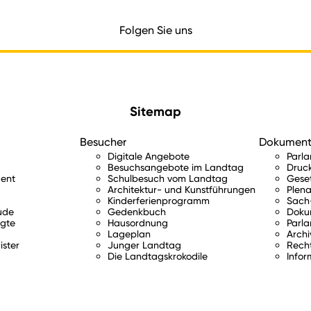
Folgen Sie uns
Sitemap
Besucher
Dokumen
Digitale Angebote
Parl
Besuchsangebote im Landtag
Druc
ent
Schulbesuch vom Landtag
Gese
Architektur- und Kunstführungen
Plena
Kinderferienprogramm
Sach-
ude
Gedenkbuch
Doku
gte
Hausordnung
Parla
Lageplan
Archi
ister
Junger Landtag
Rech
Die Landtagskrokodile
Infor