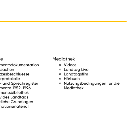
te
Mediathek
amentsdokumentation
Videos
ksachen
Landtag Live
tzesbeschluesse
Landtagsfilm
rprotokolle
Hörbuch
 und Sprechregister
Nutzungsbedingungen für die
mente 1952-1996
Mediathek
mentsbibliothek
v des Landtags
tliche Grundlagen
mationsmaterial