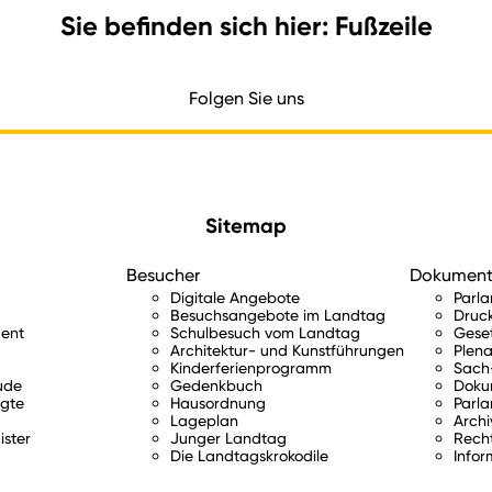
Sie befinden sich hier: Fußzeile
Folgen Sie uns
Sitemap
Besucher
Dokumen
Digitale Angebote
Parl
Besuchsangebote im Landtag
Druc
ent
Schulbesuch vom Landtag
Gese
Architektur- und Kunstführungen
Plena
Kinderferienprogramm
Sach-
ude
Gedenkbuch
Doku
gte
Hausordnung
Parla
Lageplan
Archi
ister
Junger Landtag
Rech
Die Landtagskrokodile
Infor