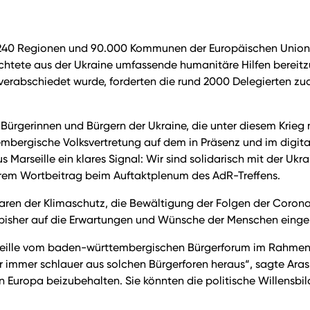
on 240 Regionen und 90.000 Kommunen der Europäischen Union 
htete aus der Ukraine umfassende humanitäre Hilfen bereitzu
 verabschiedet wurde, forderten die rund 2000 Delegierten z
ürgerinnen und Bürgern der Ukraine, die unter diesem Krieg 
mbergische Volksvertretung auf dem in Präsenz und im digita
rseille ein klares Signal: Wir sind solidarisch mit der Ukrain
ihrem Wortbeitrag beim Auftaktplenum des AdR-Treffens.
ren der Klimaschutz, die Bewältigung der Folgen der Corona-
ls bisher auf die Erwartungen und Wünsche der Menschen eing
seille vom baden-württembergischen Bürgerforum im Rahmen d
er immer schlauer aus solchen Bürgerforen heraus“, sagte Aras 
in Europa beizubehalten. Sie könnten die politische Willensb