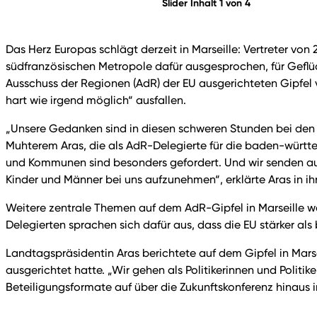
Slider Inhalt 1 von 4
Das Herz Europas schlägt derzeit in Marseille: Vertreter v
südfranzösischen Metropole dafür ausgesprochen, für Geflüc
Ausschuss der Regionen (AdR) der EU ausgerichteten Gipfel
hart wie irgend möglich“ ausfallen.
„Unsere Gedanken sind in diesen schweren Stunden bei den B
Muhterem Aras, die als AdR-Delegierte für die baden-württe
und Kommunen sind besonders gefordert. Und wir senden aus Ma
Kinder und Männer bei uns aufzunehmen“, erklärte Aras in 
Weitere zentrale Themen auf dem AdR-Gipfel in Marseille wa
Delegierten sprachen sich dafür aus, dass die EU stärker a
Landtagspräsidentin Aras berichtete auf dem Gipfel in Mar
ausgerichtet hatte. „Wir gehen als Politikerinnen und Politik
Beteiligungsformate auf über die Zukunftskonferenz hinaus 