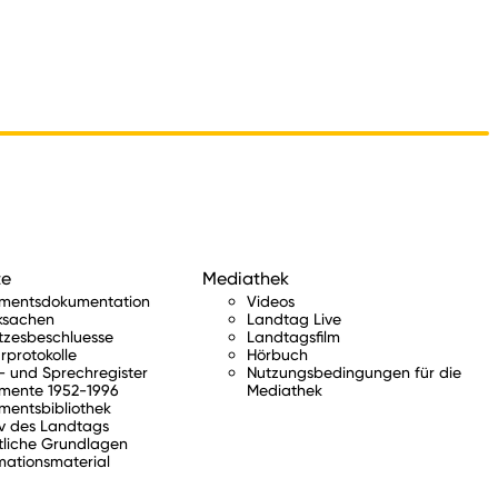
te
Mediathek
amentsdokumentation
Videos
ksachen
Landtag Live
tzesbeschluesse
Landtagsfilm
rprotokolle
Hörbuch
 und Sprechregister
Nutzungsbedingungen für die
mente 1952-1996
Mediathek
mentsbibliothek
v des Landtags
tliche Grundlagen
mationsmaterial