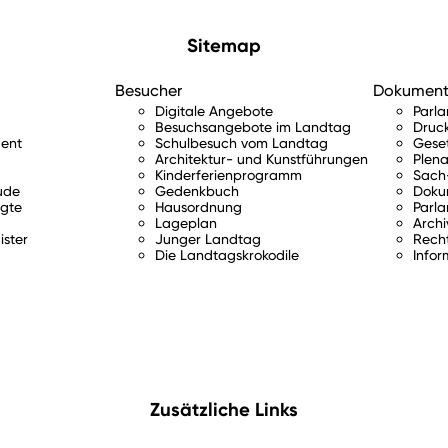
Sitemap
Besucher
Dokumen
Digitale Angebote
Parl
Besuchsangebote im Landtag
Druc
ent
Schulbesuch vom Landtag
Gese
Architektur- und Kunstführungen
Plena
Kinderferienprogramm
Sach-
ude
Gedenkbuch
Doku
gte
Hausordnung
Parla
Lageplan
Archi
ister
Junger Landtag
Rech
Die Landtagskrokodile
Infor
Zusätzliche Links