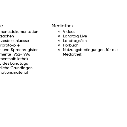
te
Mediathek
amentsdokumentation
Videos
ksachen
Landtag Live
tzesbeschluesse
Landtagsfilm
rprotokolle
Hörbuch
 und Sprechregister
Nutzungsbedingungen für die
mente 1952-1996
Mediathek
mentsbibliothek
v des Landtags
tliche Grundlagen
mationsmaterial