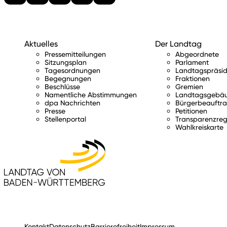
Aktuelles
Der Landtag
Pressemitteilungen
Abgeordnete
Sitzungsplan
Parlament
Tagesordnungen
Landtagspräsid
Begegnungen
Fraktionen
Beschlüsse
Gremien
Namentliche Abstimmungen
Landtagsgebä
dpa Nachrichten
Bürgerbeauftra
Presse
Petitionen
Stellenportal
Transparenzreg
Wahlkreiskarte
Kontakt
Datenschutz
Barrierefreiheit
Impressum