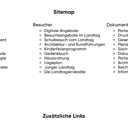
Sitemap
Besucher
Dokumen
Digitale Angebote
Parl
Besuchsangebote im Landtag
Druc
ent
Schulbesuch vom Landtag
Gese
Architektur- und Kunstführungen
Plena
Kinderferienprogramm
Sach-
ude
Gedenkbuch
Doku
gte
Hausordnung
Parla
Lageplan
Archi
ister
Junger Landtag
Rech
Die Landtagskrokodile
Infor
Zusätzliche Links