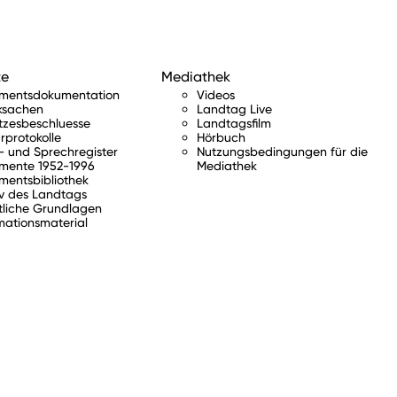
te
Mediathek
amentsdokumentation
Videos
ksachen
Landtag Live
tzesbeschluesse
Landtagsfilm
rprotokolle
Hörbuch
 und Sprechregister
Nutzungsbedingungen für die
mente 1952-1996
Mediathek
mentsbibliothek
v des Landtags
tliche Grundlagen
mationsmaterial