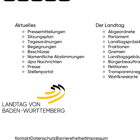
Aktuelles
Der Landtag
Pressemitteilungen
Abgeordnete
Sitzungsplan
Parlament
Tagesordnungen
Landtagspräsid
Begegnungen
Fraktionen
Beschlüsse
Gremien
Namentliche Abstimmungen
Landtagsgebä
dpa Nachrichten
Bürgerbeauftra
Presse
Petitionen
Stellenportal
Transparenzreg
Wahlkreiskarte
Kontakt
Datenschutz
Barrierefreiheit
Impressum