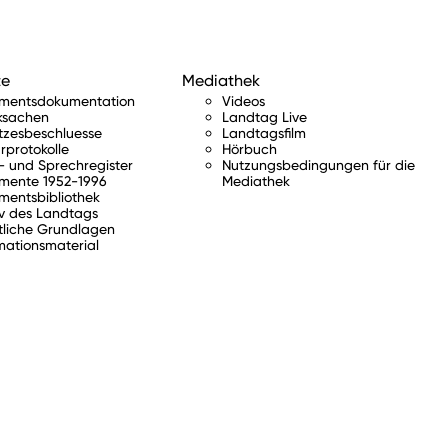
te
Mediathek
amentsdokumentation
Videos
ksachen
Landtag Live
tzesbeschluesse
Landtagsfilm
rprotokolle
Hörbuch
 und Sprechregister
Nutzungsbedingungen für die
mente 1952-1996
Mediathek
mentsbibliothek
v des Landtags
tliche Grundlagen
mationsmaterial