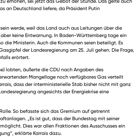
e zu erhöhen, sei jetzt das Gebot der Stunde. Das gelte auch
as an Deutschland liefere, da Präsident Putin
sein werde, weil das Land auch aus Leitungen über die
e aber keine Entwarnung. In Baden-Württemberg tage ein
so die Ministerin. Auch die Kommunen seien beteiligt. Es
sgipfel der Landesregierung am 25. Juli gehen. Die Frage,
lls erörtert.
e) lobten, äußerte die CDU nach Angaben des
zu erwartenden Mangellage noch verfügbares Gas verteilt
ais, dass der interministerielle Stab bisher nicht mit ganz
 Landesregierung angesichts der Energiekrise eine
Rolle. So befasste sich das Gremium auf getrennt
tanlagen. „Es ist gut, dass der Bundestag mit seiner
möglicht. Dies war allen Fraktionen des Ausschusses ein
ung“, erklärte Karrais dazu.