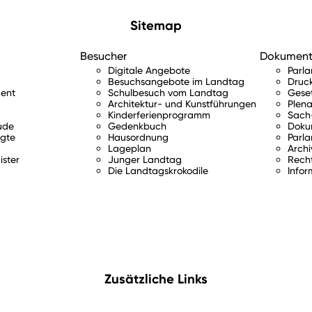
Sitemap
Besucher
Dokumen
Digitale Angebote
Parl
Besuchsangebote im Landtag
Druc
ent
Schulbesuch vom Landtag
Gese
Architektur- und Kunstführungen
Plena
Kinderferienprogramm
Sach-
ude
Gedenkbuch
Doku
gte
Hausordnung
Parla
Lageplan
Archi
ister
Junger Landtag
Rech
Die Landtagskrokodile
Infor
Zusätzliche Links