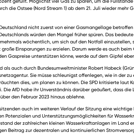
rozent gefüllt. Möglichst viel Gas zu sparen, um die Füllständ
urch die Ostsee (Nord Stream 1) ab dem 21. Juli wieder mehr G
eutschland nicht zuerst von einer Gasmangellage betroffen 
 Deutschlands würden den Mangel früher spüren. Das bedeut
 mehrmals wöchentlich, um sich auf den Notfall einzustellen, 
roße Einsparungen zu erzielen. Darum werde es auch beim Ga
en Gaspreise unterstützen könne, werde auf dem Gipfel ebenfa
 als auch durch Bundesumweltminister Robert Habeck (Grün
esnetzagentur. Sie müsse schleunigst offenlegen, wie in der 
chten dies, um planen zu können. Die SPD kritisierte laut Karr
i. Die AfD habe ihr Unverständnis darüber geäußert, dass die
 über den Februar 2023 hinaus ablehne.
tzenden auch im weiteren Verlauf der Sitzung eine wichtige 
 Potenzialen und Unterstützungsmöglichkeiten für Wasserkraf
stand der zahlreichen kleinen Wasserkraftanlagen im Land er
gen Beitrag zur dezentralen und kontinuierlichen Stromversorg