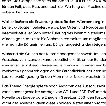
habe. Die Gasspeicher seien mit Stand 12. Juli nur zu 64,4 P
für den Fall, dass Russland nach der Wartung der Pipeline d
unberechenbar sei.
Walker äußerte die Erwartung, dass Baden-Württemberg in D
Benelux-Staaten beliefert werde. Der Osten und Nordosten
interministerieller Stab unter Führung des Innenministeriums
würden ganz konkrete Maßnahmen erarbeitet, um möglichst g
wie man die Bürgerinnen und Bürger angesichts der steigend
Während die Grünen das Krisenmanagement sowohl im Land
Ausschussvorsitzenden Karrais deutliche Kritik an der Bund
werden solle. Insbesondere energieintensive Unternehmen bräu
konkreten Sparvorschlägen an die Öffentlichkeit getreten se
Laufzeitverlängerung für den Atommeiler Neckarwestheim 2
Das Thema Energie spielte nach Angaben des Ausschussvorsi
voneinander gestellte Anträge von CDU und FDP/DVP mit den
Novelle des Erneuerbare Energien Gesetzes (EEG) den Fortbe
wichtiges Anliegen, denn diese Anlagen leisten einen wichti