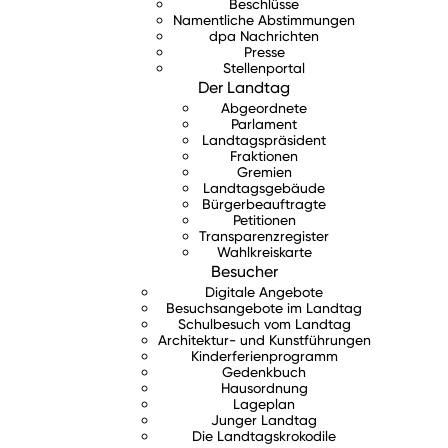
Beschlüsse
Namentliche Abstimmungen
dpa Nachrichten
Presse
Stellenportal
Der Landtag
Abgeordnete
Parlament
Landtagspräsident
Fraktionen
Gremien
Landtagsgebäude
Bürgerbeauftragte
Petitionen
Transparenzregister
Wahlkreiskarte
Besucher
Digitale Angebote
Besuchsangebote im Landtag
Schulbesuch vom Landtag
Architektur- und Kunstführungen
Kinderferienprogramm
Gedenkbuch
Hausordnung
Lageplan
Junger Landtag
Die Landtagskrokodile