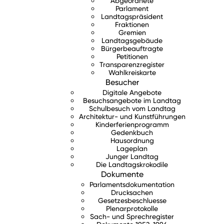
Abgeordnete
Parlament
Landtagspräsident
Fraktionen
Gremien
Landtagsgebäude
Bürgerbeauftragte
Petitionen
Transparenzregister
Wahlkreiskarte
Besucher
Digitale Angebote
Besuchsangebote im Landtag
Schulbesuch vom Landtag
Architektur- und Kunstführungen
Kinderferienprogramm
Gedenkbuch
Hausordnung
Lageplan
Junger Landtag
Die Landtagskrokodile
Dokumente
Parlamentsdokumentation
Drucksachen
Gesetzesbeschluesse
Plenarprotokolle
Sach- und Sprechregister