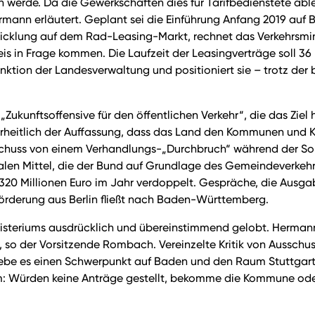
erde. Da die Gewerkschaften dies für Tarifbedienstete ablehn
rmann erläutert. Geplant sei die Einführung Anfang 2019 auf
wicklung auf dem Rad-Leasing-Markt, rechnet das Verkehrsmi
eis in Frage kommen. Die Laufzeit der Leasingverträge soll 36
unktion der Landesverwaltung und positioniert sie – trotz der
Zukunftsoffensive für den öffentlichen Verkehr“, die das Zi
rheitlich der Auffassung, dass das Land den Kommunen und K
sschuss von einem Verhandlungs-„Durchbruch“ während der S
n Mittel, die der Bund auf Grundlage des Gemeindeverkehrsfi
f 320 Millionen Euro im Jahr verdoppelt. Gespräche, die Aus
Förderung aus Berlin fließt nach Baden-Württemberg.
isteriums ausdrücklich und übereinstimmend gelobt. Hermann
t, so der Vorsitzende Rombach. Vereinzelte Kritik von Aussc
r gebe es einen Schwerpunkt auf Baden und den Raum Stuttgar
m: Würden keine Anträge gestellt, bekomme die Kommune oder