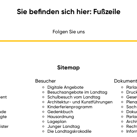
Sie befinden sich hier: Fußzeile
Folgen Sie uns
Sitemap
Besucher
Dokumen
Digitale Angebote
Parl
Besuchsangebote im Landtag
Druc
ent
Schulbesuch vom Landtag
Gese
Architektur- und Kunstführungen
Plena
Kinderferienprogramm
Sach-
ude
Gedenkbuch
Doku
gte
Hausordnung
Parla
Lageplan
Archi
ister
Junger Landtag
Rech
Die Landtagskrokodile
Infor