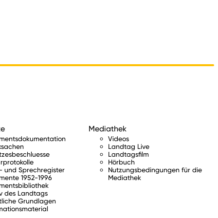
te
Mediathek
amentsdokumentation
Videos
ksachen
Landtag Live
tzesbeschluesse
Landtagsfilm
rprotokolle
Hörbuch
 und Sprechregister
Nutzungsbedingungen für die
mente 1952-1996
Mediathek
mentsbibliothek
v des Landtags
tliche Grundlagen
mationsmaterial