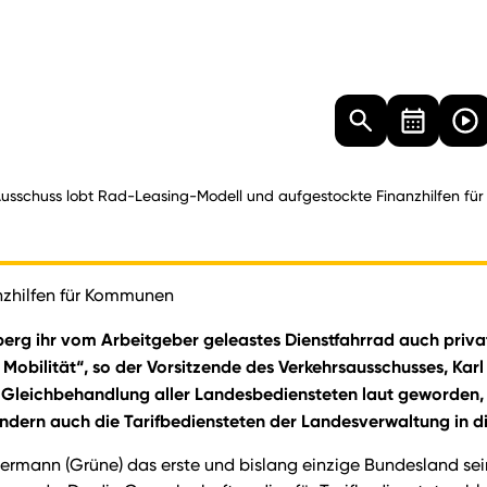
Landtag
Besucher
Dokumente
Mediathek
usschuss lobt Rad-Leasing-Modell und aufgestockte Finanzhilfen f
nzhilfen für Kommunen
erg ihr vom Arbeitgeber geleastes Dienstfahrrad auch priva
er Mobilität“, so der Vorsitzende des Verkehrsausschusses, Ka
Gleichbehandlung aller Landesbediensteten laut geworden, s
ndern auch die Tarifbediensteten der Landesverwaltung in d
ermann (Grüne) das erste und bislang einzige Bundesland s