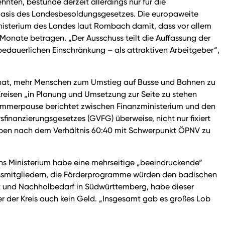
ten, bestünde derzeit allerdings nur für die
 Basis des Landesbesoldungsgesetzes. Die europaweite
nisterium des Landes laut Rombach damit, dass vor allem
 Monate betragen. „Der Ausschuss teilt die Auffassung der
 bedauerlichen Einschränkung – als attraktiven Arbeitgeber“,
el hat, mehr Menschen zum Umstieg auf Busse und Bahnen zu
reisen „in Planung und Umsetzung zur Seite zu stehen
ommerpause berichtet zwischen Finanzministerium und den
nanzierungsgesetzes (GVFG) überweise, nicht nur fixiert
gaben nach dem Verhältnis 60:40 mit Schwerpunkt ÖPNV zu
s Ministerium habe eine mehrseitige „beeindruckende“
hussmitgliedern, die Förderprogramme würden den badischen
t und Nachholbedarf in Südwürttemberg, habe dieser
 der Kreis auch kein Geld. „Insgesamt gab es großes Lob