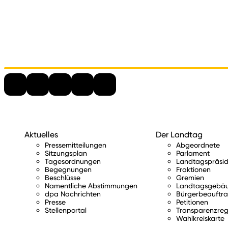
Aktuelles
Der Landtag
Pressemitteilungen
Abgeordnete
Sitzungsplan
Parlament
Tagesordnungen
Landtagspräsid
Begegnungen
Fraktionen
Beschlüsse
Gremien
Namentliche Abstimmungen
Landtagsgebä
dpa Nachrichten
Bürgerbeauftra
Presse
Petitionen
Stellenportal
Transparenzreg
Wahlkreiskarte