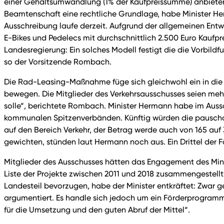
einer Gehaltsumwandlung (1% der Kaufpreissumme) anbieten w
Beamtenschaft eine rechtliche Grundlage, habe Minister He
Ausschreibung laufe derzeit. Aufgrund der allgemeinen Ent
E-Bikes und Pedelecs mit durchschnittlich 2.500 Euro Kaufpr
Landesregierung: Ein solches Modell festigt die die Vorbildf
so der Vorsitzende Rombach.
Die Rad-Leasing-Maßnahme füge sich gleichwohl ein in die „
bewegen. Die Mitglieder des Verkehrsausschusses seien meh
solle“, berichtete Rombach. Minister Hermann habe im Au
kommunalen Spitzenverbänden. Künftig würden die pauschale
auf den Bereich Verkehr, der Betrag werde auch von 165 au
gewichten, stünden laut Hermann noch aus. Ein Drittel der 
Mitglieder des Ausschusses hätten das Engagement des Min
Liste der Projekte zwischen 2011 und 2018 zusammengestell
Landesteil bevorzugen, habe der Minister entkräftet: Zwa
argumentiert. Es handle sich jedoch um ein Förderprogram
für die Umsetzung und den guten Abruf der Mittel“.