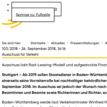
Springe zu: Hauptinhalt
Springe zu: Fußzeile
Aktuelles
Der 
Sie sind hier:
Startseite
Aktuelles
Pressemitteilungen
A
103/2018
- 26. September 2018, 16:16
Ausschuss für Verkehr
Ausschuss lobt Rad-Leasing-Modell und aufgestockte Fina
Stuttgart – Ab 2019 sollen Staatsdiener in Baden-Württemb
einerseits seine Vorreiterrolle bei nachhaltiger behördlich
September 2018. Im Ausschuss sei jedoch der Wunsch nach 
Beamtinnen und Beamte sowie Richterinnen und Richter, so
Baden-Württemberg werde laut Verkehrsminister Winfried H