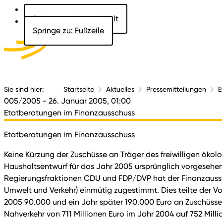
Springe zu: Hauptinhalt
Springe zu: Fußzeile
Aktuelles
Der 
Sie sind hier:
Startseite
Aktuelles
Pressemitteilungen
E
005/2005
- 26. Januar 2005, 01:00
Etatberatungen im Finanzausschuss
Etatberatungen im Finanzausschuss
Keine Kürzung der Zuschüsse an Träger des freiwilligen ökolo
Haushaltsentwurf für das Jahr 2005 ursprünglich vorgesehen
Regierungsfraktionen CDU und FDP/DVP hat der Finanzausschu
Umwelt und Verkehr) einmütig zugestimmt. Dies teilte der V
2005 90.000 und ein Jahr später 190.000 Euro an Zuschüssen
Nahverkehr von 711 Millionen Euro im Jahr 2004 auf 752 Mill