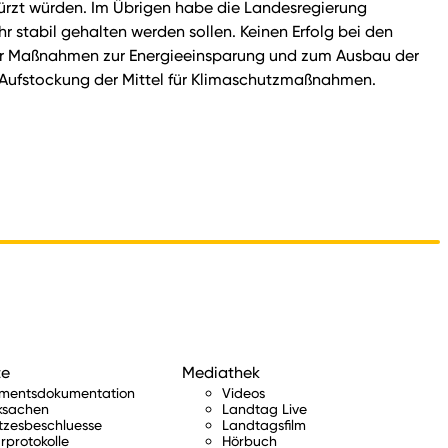
ürzt würden. Im Übrigen habe die Landesregierung
r stabil gehalten werden sollen. Keinen Erfolg bei den
ür Maßnahmen zur Energieeinsparung und zum Ausbau der
n Aufstockung der Mittel für Klimaschutzmaßnahmen.
te
Mediathek
amentsdokumentation
Videos
ksachen
Landtag Live
tzesbeschluesse
Landtagsfilm
rprotokolle
Hörbuch