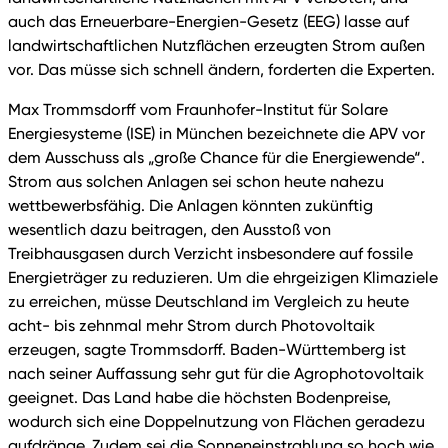
auch das Erneuerbare-Energien-Gesetz (EEG) lasse auf
landwirtschaftlichen Nutzflächen erzeugten Strom außen
vor. Das müsse sich schnell ändern, forderten die Experten.
Max Trommsdorff vom Fraunhofer-Institut für Solare
Energiesysteme (ISE) in München bezeichnete die APV vor
dem Ausschuss als „große Chance für die Energiewende“.
Strom aus solchen Anlagen sei schon heute nahezu
wettbewerbsfähig. Die Anlagen könnten zukünftig
wesentlich dazu beitragen, den Ausstoß von
Treibhausgasen durch Verzicht insbesondere auf fossile
Energieträger zu reduzieren. Um die ehrgeizigen Klimaziele
zu erreichen, müsse Deutschland im Vergleich zu heute
acht- bis zehnmal mehr Strom durch Photovoltaik
erzeugen, sagte Trommsdorff. Baden-Württemberg ist
nach seiner Auffassung sehr gut für die Agrophotovoltaik
geeignet. Das Land habe die höchsten Bodenpreise,
wodurch sich eine Doppelnutzung von Flächen geradezu
aufdränge. Zudem sei die Sonneneinstrahlung so hoch wie