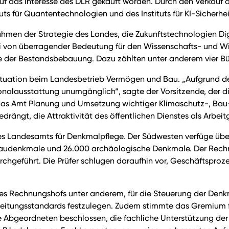
 auf das Interesse des DLR gekauft worden. Durch den Verkauf 
uts für Quantentechnologien und des Instituts für KI-Sicherhe
ahmen der Strategie des Landes, die Zukunftstechnologien Digit
ei von überragender Bedeutung für den Wissenschafts- und 
ve der Bestandsbebauung. Dazu zählten unter anderem vier 
ituation beim Landesbetrieb Vermögen und Bau. „Aufgrund de
sonalausstattung unumgänglich“, sagte der Vorsitzende, der 
s das Amt Planung und Umsetzung wichtiger Klimaschutz-, B
ängt, die Attraktivität des öffentlichen Dienstes als Arbeitge
es Landesamts für Denkmalpflege. Der Südwesten verfüge übe
audenkmale und 26.000 archäologische Denkmale. Der Rechnu
hgeführt. Die Prüfer schlugen daraufhin vor, Geschäftsproz
 des Rechnungshofs unter anderem, für die Steuerung der De
beitungsstandards festzulegen. Zudem stimmte das Gremium f
Abgeordneten beschlossen, die fachliche Unterstützung der