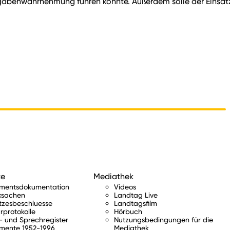
gabenwahrnehmung führen könnte. Außerdem solle der Einsat
te
Mediathek
amentsdokumentation
Videos
ksachen
Landtag Live
tzesbeschluesse
Landtagsfilm
rprotokolle
Hörbuch
 und Sprechregister
Nutzungsbedingungen für die
mente 1952-1996
Mediathek