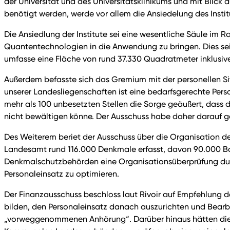
der Universität und des Universitätsklinikums und mit Blick
benötigt werden, werde vor allem die Ansiedelung des Instit
Die Ansiedlung der Institute sei eine wesentliche Säule im R
Quantentechnologien in die Anwendung zu bringen. Dies s
umfasse eine Fläche von rund 37.330 Quadratmeter inklusi
Außerdem befasste sich das Gremium mit der personellen S
unserer Landesliegenschaften ist eine bedarfsgerechte Per
mehr als 100 unbesetzten Stellen die Sorge geäußert, das
nicht bewältigen könne. Der Ausschuss habe daher darauf gedr
Des Weiterem beriet der Ausschuss über die Organisation d
Landesamt rund 116.000 Denkmale erfasst, davon 90.000 B
Denkmalschutzbehörden eine Organisationsüberprüfung durc
Personaleinsatz zu optimieren.
Der Finanzausschuss beschloss laut Rivoir auf Empfehlung
bilden, den Personaleinsatz danach auszurichten und Bear
„vorweggenommenen Anhörung“. Darüber hinaus hätten die 