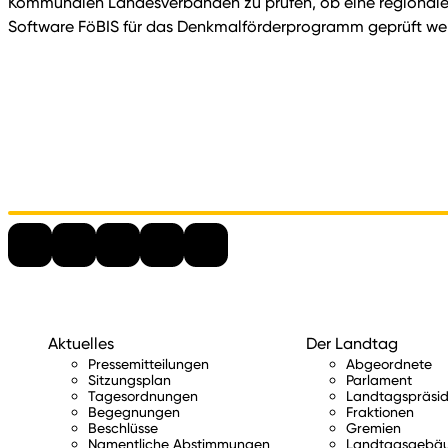
Kommunalen Landesverbänden zu prüfen, ob eine regionale
Software FöBIS für das Denkmalförderprogramm geprüft we
Aktuelles
Der Landtag
Pressemitteilungen
Abgeordnete
Sitzungsplan
Parlament
Tagesordnungen
Landtagspräsid
Begegnungen
Fraktionen
Beschlüsse
Gremien
Namentliche Abstimmungen
Landtagsgebä