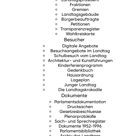
Fraktionen
Gremien
Landtagsgebäude
Bürgerbeauftragte
Petitionen
Transparenzregister
Wahlkreiskarte
Besucher
Digitale Angebote
Besuchsangebote im Landtag
Schulbesuch vom Landtag
Architektur- und Kunstführungen
Kinderferienprogramm
Gedenkbuch
Hausordnung
Lageplan
Junger Landtag
Die Landtagskrokodile
Dokumente
Parlamentsdokumentation
Drucksachen
Gesetzesbeschluesse
Plenarprotokolle
Sach- und Sprechregister
Dokumente 1952-1996
Parlamentsbibliothek
Archiv des Landtags