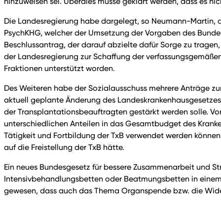
hinzuweisen sei. Überdies müsse geklärt werden, dass es ni
Die Landesregierung habe dargelegt, so Neumann-Martin, da
PsychKHG, welcher der Umsetzung der Vorgaben des Bundesve
Beschlussantrag, der darauf abzielte dafür Sorge zu trage
der Landesregierung zur Schaffung der verfassungsgemäß
Fraktionen unterstützt worden.
Des Weiteren habe der Sozialausschuss mehrere Anträge zum
aktuell geplante Änderung des Landeskrankenhausgesetzes
der Transplantationsbeauftragten gestärkt werden solle. 
unterschiedlichen Anteilen in das Gesamtbudget des Kranke
Tätigkeit und Fortbildung der TxB verwendet werden können
auf die Freistellung der TxB hätte.
Ein neues Bundesgesetz für bessere Zusammenarbeit und Str
Intensivbehandlungsbetten oder Beatmungsbetten in einem E
gewesen, dass auch das Thema Organspende bzw. die Wider