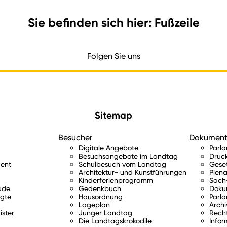
Sie befinden sich hier: Fußzeile
Folgen Sie uns
Sitemap
Besucher
Dokumen
Digitale Angebote
Parl
Besuchsangebote im Landtag
Druc
ent
Schulbesuch vom Landtag
Gese
Architektur- und Kunstführungen
Plena
Kinderferienprogramm
Sach-
ude
Gedenkbuch
Doku
gte
Hausordnung
Parla
Lageplan
Archi
ister
Junger Landtag
Rech
Die Landtagskrokodile
Infor