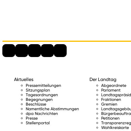
Aktuelles
Der Landtag
Pressemitteilungen
Abgeordnete
Sitzungsplan
Parlament
Tagesordnungen
Landtagspräsid
Begegnungen
Fraktionen
Beschlüsse
Gremien
Namentliche Abstimmungen
Landtagsgebä
dpa Nachrichten
Bürgerbeauftra
Presse
Petitionen
Stellenportal
Transparenzreg
Wahlkreiskarte