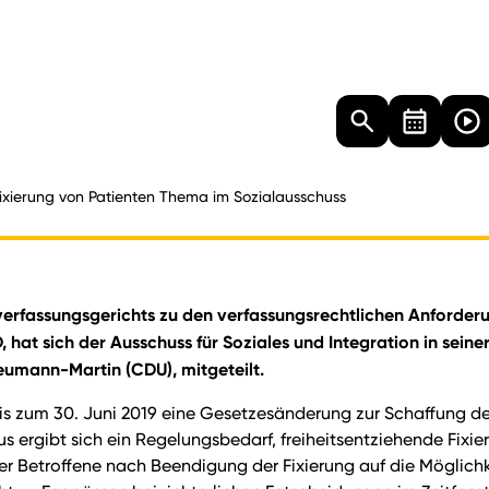
Landtag
Besucher
Dokumente
Mediathek
ixierung von Patienten Thema im Sozialausschuss
erfassungsgerichts zu den verfassungsrechtlichen Anforderu
 hat sich der Ausschuss für Soziales und Integration in sein
eumann-Martin (CDU), mitgeteilt.
is zum 30. Juni 2019 eine Gesetzesänderung zur Schaffung d
ergibt sich ein Regelungsbedarf, freiheitsentziehende Fixieru
r Betroffene nach Beendigung der Fixierung auf die Möglichke