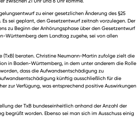
ter zwischen 21 Uhr und 6 Uhr komme.
gelungsentwurf zu einer gesetzlichen Änderung des §25
Es sei geplant, den Gesetzentwurf zeitnah vorzulegen. Der
stens zu Beginn der Anhörungsphase über den Gesetzentwurf
n-Württemberg dem Landtag zugehe, sei von allen
TxB) beraten. Christine Neumann-Martin zufolge zielt die
ion in Baden-Württemberg, in dem unter anderem die Rolle
t worden, dass die Aufwandsentschädigung zu
ufwandsentschädigung künftig ausschließlich für die
sher zur Verfügung, was entsprechend positive Auswirkungen
ellung der TxB bundeseinheitlich anhand der Anzahl der
g begrüßt worden. Ebenso sei man sich im Ausschuss einig