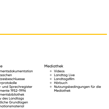
te
Mediathek
amentsdokumentation
Videos
ksachen
Landtag Live
tzesbeschluesse
Landtagsfilm
rprotokolle
Hörbuch
 und Sprechregister
Nutzungsbedingungen für die
mente 1952-1996
Mediathek
mentsbibliothek
v des Landtags
tliche Grundlagen
mationsmaterial