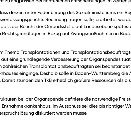
cht zu Engpässen bei richterlichen Entscheidungen im Zeitfens
ss derzeit unter Federführung des Sozialministeriums ein Re
rfassungsgerichts Rechnung tragen solle, erarbeitet werde. 
n, dass der Bericht der Ombudsstelle auf Landesebene späte
en Rechtsgrundlagen in Bezug auf Zwangsmaßnahmen in Bade
 Thema Transplantationen und Transplantationsbeauftragte (
 auf eine grundlegende Verbesserung der Organspendesituat
Von zahlreichen Transplantationsbeauftragten sei beanstande
nhauses einginge. Deshalb solle in Baden-Württemberg die A
. Damit stünden den TxB erheblich größere Ressourcen als bi
ukturen bei der Organspende definiere die notwendige Freist
ntnahmekrankenhaus. Im Ausschuss sei dies als richtiger We
spruchslösung diskutiert werden müsse.