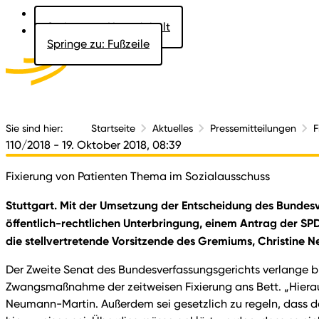
Springe zu: Hauptinhalt
Springe zu: Fußzeile
Aktuelles
Der 
Sie sind hier:
Startseite
Aktuelles
Pressemitteilungen
F
110/2018
- 19. Oktober 2018, 08:39
Fixierung von Patienten Thema im Sozialausschuss
Stuttgart. Mit der Umsetzung der Entscheidung des Bundesv
öffentlich-rechtlichen Unterbringung, einem Antrag der SPD,
die stellvertretende Vorsitzende des Gremiums, Christine N
Der Zweite Senat des Bundesverfassungsgerichts verlange b
Zwangsmaßnahme der zeitweisen Fixierung ans Bett. „Hieraus 
Neumann-Martin. Außerdem sei gesetzlich zu regeln, dass de