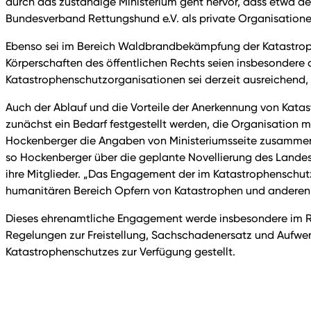
durch das zuständige Ministerium geht hervor, dass etwa 
Bundesverband Rettungshund e.V. als private Organisation
Ebenso sei im Bereich Waldbrandbekämpfung der Katastrophe
Körperschaften des öffentlichen Rechts seien insbesonder
Katastrophenschutzorganisationen sei derzeit ausreichend,
Auch der Ablauf und die Vorteile der Anerkennung von Kat
zunächst ein Bedarf festgestellt werden, die Organisation
Hockenberger die Angaben von Ministeriumsseite zusammen. „
so Hockenberger über die geplante Novellierung des Landes
ihre Mitglieder. „Das Engagement der im Katastrophenschutz m
humanitären Bereich Opfern von Katastrophen und anderen No
Dieses ehrenamtliche Engagement werde insbesondere im R
Regelungen zur Freistellung, Sachschadenersatz und Aufwe
Katastrophenschutzes zur Verfügung gestellt.