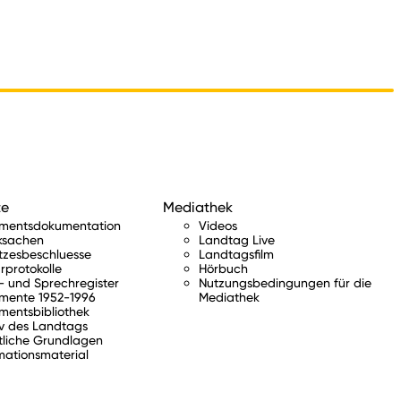
te
Mediathek
amentsdokumentation
Videos
ksachen
Landtag Live
tzesbeschluesse
Landtagsfilm
rprotokolle
Hörbuch
 und Sprechregister
Nutzungsbedingungen für die
mente 1952-1996
Mediathek
mentsbibliothek
v des Landtags
tliche Grundlagen
mationsmaterial