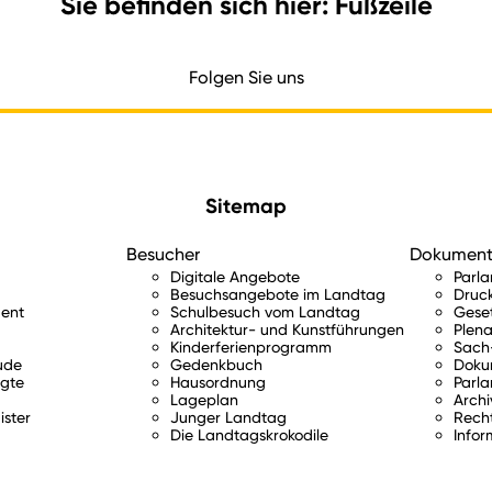
Sie befinden sich hier: Fußzeile
Folgen Sie uns
Sitemap
Besucher
Dokumen
Digitale Angebote
Parl
Besuchsangebote im Landtag
Druc
ent
Schulbesuch vom Landtag
Gese
Architektur- und Kunstführungen
Plena
Kinderferienprogramm
Sach-
ude
Gedenkbuch
Doku
gte
Hausordnung
Parla
Lageplan
Archi
ister
Junger Landtag
Rech
Die Landtagskrokodile
Infor