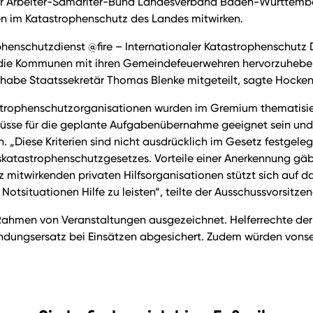
der Arbeiter-Samariter-Bund Landesverband Baden-Württembe
en im Katastrophenschutz des Landes mitwirken.
nschutzdienst @fire – Internationaler Katastrophenschutz D
e die Kommunen mit ihren Gemeindefeuerwehren hervorzuheben
 habe Staatssekretär Thomas Blenke mitgeteilt, sagte Hocke
astrophenschutzorganisationen wurden im Gremium thematisie
 müsse für die geplante Aufgabenübernahme geeignet sein un
Diese Kriterien sind nicht ausdrücklich im Gesetz festgelegt
katastrophenschutzgesetzes. Vorteile einer Anerkennung gäbe
itwirkenden privaten Hilfsorganisationen stützt sich auf das 
tsituationen Hilfe zu leisten“, teilte der Ausschussvorsitze
ahmen von Veranstaltungen ausgezeichnet. Helferrechte der
ndungsersatz bei Einsätzen abgesichert. Zudem würden vons