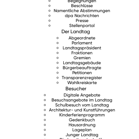
Begegnungen
Beschlüsse
Namentliche Abstimmungen
dpa Nachrichten
Presse
Stellenportal
Der Landtag
Abgeordnete
Parlament
Landtagspräsident
Fraktionen
Gremien
Landtagsgebäude
Bürgerbeauftragte
Petitionen
Transparenzregister
Wahlkreiskarte
Besucher
Digitale Angebote
Besuchsangebote im Landtag
Schulbesuch vom Landtag
Architektur- und Kunstführungen
Kinderferienprogramm
Gedenkbuch
Hausordnung
Lageplan
Junger Landtag