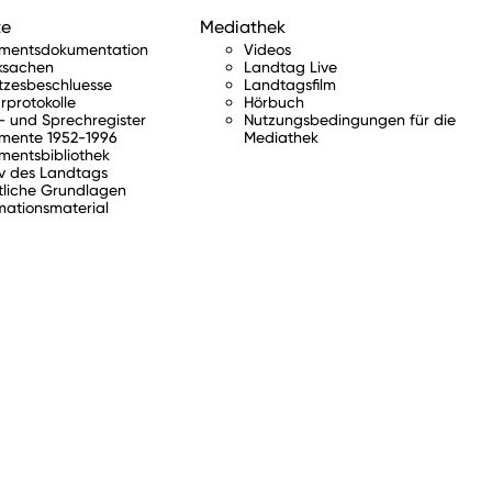
te
Mediathek
amentsdokumentation
Videos
ksachen
Landtag Live
tzesbeschluesse
Landtagsfilm
rprotokolle
Hörbuch
 und Sprechregister
Nutzungsbedingungen für die
mente 1952-1996
Mediathek
mentsbibliothek
v des Landtags
tliche Grundlagen
mationsmaterial