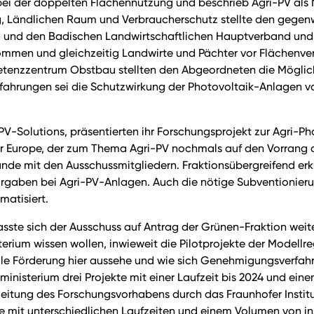
bei der doppelten Flächennutzung und beschrieb Agri-PV al
ng, Ländlichen Raum und Verbraucherschutz stellte den gegen
 und den Badischen Landwirtschaftlichen Hauptverband und 
mmen und gleichzeitig Landwirte und Pächter vor Flächenver
etenzzentrum Obstbau stellten den Abgeordneten die Möglic
ahrungen sei die Schutzwirkung der Photovoltaik-Anlagen vo
PV-Solutions, präsentierten ihr Forschungsprojekt zur Agri-
ar Europe, der zum Thema Agri-PV nochmals auf den Vorrang d
unde mit den Ausschussmitgliedern. Fraktionsübergreifend e
orgaben bei Agri-PV-Anlagen. Auch die nötige Subventionie
matisiert.
asste sich der Ausschuss auf Antrag der Grünen-Fraktion weite
erium wissen wollen, inwieweit die Pilotprojekte der Modell
zielle Förderung hier aussehe und wie sich Genehmigungsverf
ministerium drei Projekte mit einer Laufzeit bis 2024 und ein
tung des Forschungsvorhabens durch das Fraunhofer Institut fü
e mit unterschiedlichen Laufzeiten und einem Volumen von in