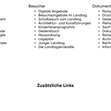
Besucher
Dokumen
Digitale Angebote
Parl
Besuchsangebote im Landtag
Druc
ent
Schulbesuch vom Landtag
Gese
Architektur- und Kunstführungen
Plena
Kinderferienprogramm
Sach-
ude
Gedenkbuch
Doku
gte
Hausordnung
Parla
Lageplan
Archi
ister
Junger Landtag
Rech
Die Landtagskrokodile
Infor
Zusätzliche Links