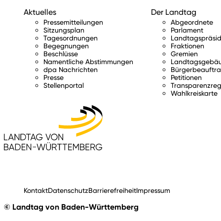
Aktuelles
Der Landtag
Pressemitteilungen
Abgeordnete
Sitzungsplan
Parlament
Tagesordnungen
Landtagspräsid
Begegnungen
Fraktionen
Beschlüsse
Gremien
Namentliche Abstimmungen
Landtagsgebä
dpa Nachrichten
Bürgerbeauftra
Presse
Petitionen
Stellenportal
Transparenzreg
Wahlkreiskarte
Kontakt
Datenschutz
Barrierefreiheit
Impressum
© Landtag von Baden-Württemberg