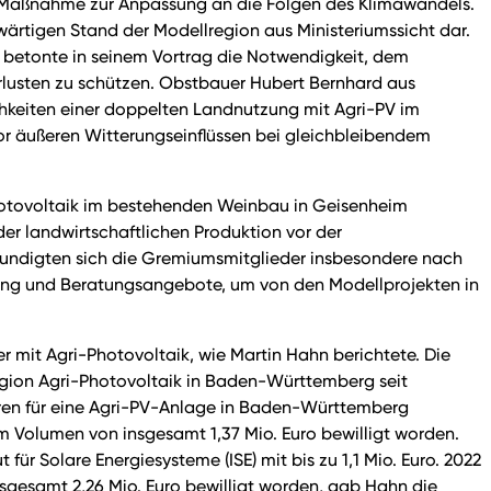
s Maßnahme zur Anpassung an die Folgen des Klimawandels.
wärtigen Stand der Modellregion aus Ministeriumssicht dar.
betonte in seinem Vortrag die Notwendigkeit, dem
lusten zu schützen. Obstbauer Hubert Bernhard aus
hkeiten einer doppelten Landnutzung mit Agri-PV im
r äußeren Witterungseinflüssen bei gleichbleibendem
Photovoltaik im bestehenden Weinbau in Geisenheim
er landwirtschaftlichen Produktion vor der
rkundigten sich die Gremiumsmitglieder insbesondere nach
rung und Beratungsangebote, um von den Modellprojekten in
r mit Agri-Photovoltaik, wie Martin Hahn berichtete. Die
region Agri-Photovoltaik in Baden-Württemberg seit
ahren für eine Agri-PV-Anlage in Baden-Württemberg
em Volumen von insgesamt 1,37 Mio. Euro bewilligt worden.
r Solare Energiesysteme (ISE) mit bis zu 1,1 Mio. Euro. 2022
sgesamt 2,26 Mio. Euro bewilligt worden, gab Hahn die