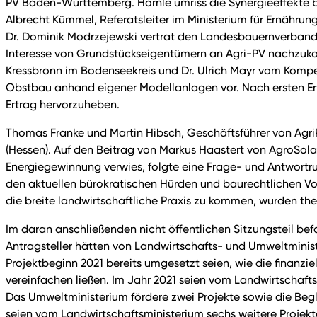
PV Baden-Württemberg. Hörnle umriss die Synergieeffekte 
Albrecht Kümmel, Referatsleiter im Ministerium für Ernähru
Dr. Dominik Modrzejewski vertrat den Landesbauernverband
Interesse von Grundstückseigentümern an Agri-PV nachzuko
Kressbronn im Bodenseekreis und Dr. Ulrich Mayr vom Komp
Obstbau anhand eigener Modellanlagen vor. Nach ersten Erf
Ertrag hervorzuheben.
Thomas Franke und Martin Hibsch, Geschäftsführer von Agri
(Hessen). Auf den Beitrag von Markus Haastert von AgroSol
Energiegewinnung verwies, folgte eine Frage- und Antwortr
den aktuellen bürokratischen Hürden und baurechtlichen V
die breite landwirtschaftliche Praxis zu kommen, wurden the
Im daran anschließenden nicht öffentlichen Sitzungsteil bef
Antragsteller hätten von Landwirtschafts- und Umweltminist
Projektbeginn 2021 bereits umgesetzt seien, wie die finan
vereinfachen ließen. Im Jahr 2021 seien vom Landwirtschafts
Das Umweltministerium fördere zwei Projekte sowie die Beglei
seien vom Landwirtschaftsministerium sechs weitere Projekt