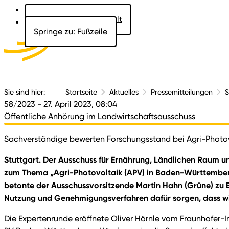
Springe zu: Hauptinhalt
Springe zu: Fußzeile
Aktuelles
Der 
Sie sind hier:
Startseite
Aktuelles
Pressemitteilungen
S
58/2023
- 27. April 2023, 08:04
Öffentliche Anhörung im Landwirtschaftsausschuss
Sachverständige bewerten Forschungsstand bei Agri-Photo
Stuttgart. Der Ausschuss für Ernährung, Ländlichen Raum un
zum Thema „Agri-Photovoltaik (APV) in Baden-Württemberg“
betonte der Ausschussvorsitzende Martin Hahn (Grüne) zu B
Nutzung und Genehmigungsverfahren dafür sorgen, dass wi
Die Expertenrunde eröffnete Oliver Hörnle vom Fraunhofer-In