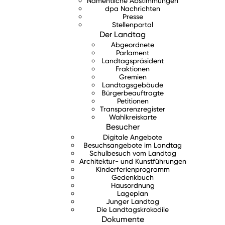
Namentliche Abstimmungen
dpa Nachrichten
Presse
Stellenportal
Der Landtag
Abgeordnete
Parlament
Landtagspräsident
Fraktionen
Gremien
Landtagsgebäude
Bürgerbeauftragte
Petitionen
Transparenzregister
Wahlkreiskarte
Besucher
Digitale Angebote
Besuchsangebote im Landtag
Schulbesuch vom Landtag
Architektur- und Kunstführungen
Kinderferienprogramm
Gedenkbuch
Hausordnung
Lageplan
Junger Landtag
Die Landtagskrokodile
Dokumente