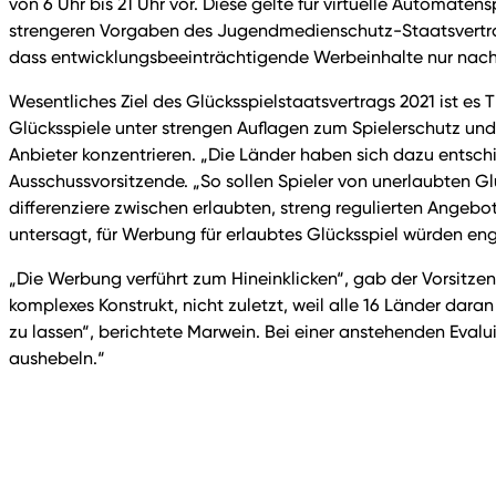
von 6 Uhr bis 21 Uhr vor. Diese gelte für virtuelle Automaten
strengeren Vorgaben des Jugendmedienschutz-Staatsvertrag
dass entwicklungsbeeinträchtigende Werbeinhalte nur nach 
Wesentliches Ziel des Glücksspielstaatsvertrags 2021 ist 
Glücksspiele unter strengen Auflagen zum Spielerschutz un
Anbieter konzentrieren. „Die Länder haben sich dazu entsch
Ausschussvorsitzende. „So sollen Spieler von unerlaubten
differenziere zwischen erlaubten, streng regulierten Angebo
untersagt, für Werbung für erlaubtes Glücksspiel würden e
„Die Werbung verführt zum Hineinklicken“, gab der Vorsitze
komplexes Konstrukt, nicht zuletzt, weil alle 16 Länder dar
zu lassen“, berichtete Marwein. Bei einer anstehenden Eval
aushebeln.“