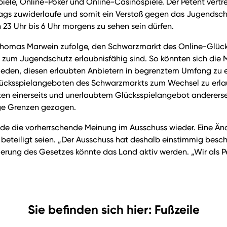
spiele, Online-Poker und Online-Casinospiele. Der Petent vertr
s zuwiderlaufe und somit ein Verstoß gegen das Jugendschut
23 Uhr bis 6 Uhr morgens zu sehen sein dürfen.
es Thomas Marwein zufolge, den Schwarzmarkt des Online-Glü
d zum Jugendschutz erlaubnisfähig sind. So könnten sich die
ieden, diesen erlaubten Anbietern in begrenztem Umfang zu er
 Glücksspielangeboten des Schwarzmarkts zum Wechsel zu erl
ten einerseits und unerlaubtem Glücksspielangebot anderersei
nge Grenzen gezogen.
nde die vorherrschende Meinung im Ausschuss wieder. Eine Änd
an beteiligt seien. „Der Ausschuss hat deshalb einstimmig be
uierung des Gesetzes könnte das Land aktiv werden. „Wir als 
Sie befinden sich hier: Fußzeile