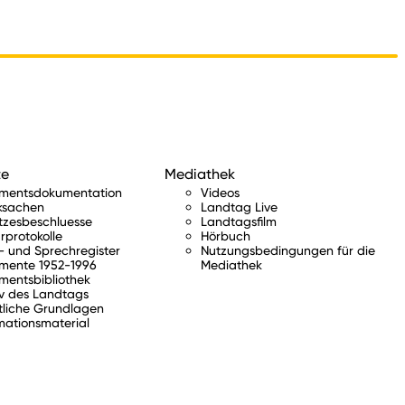
te
Mediathek
amentsdokumentation
Videos
ksachen
Landtag Live
tzesbeschluesse
Landtagsfilm
rprotokolle
Hörbuch
 und Sprechregister
Nutzungsbedingungen für die
mente 1952-1996
Mediathek
mentsbibliothek
v des Landtags
tliche Grundlagen
mationsmaterial