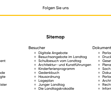
Folgen Sie uns
Sitemap
Besucher
Dokumen
Digitale Angebote
Parl
Besuchsangebote im Landtag
Druc
ent
Schulbesuch vom Landtag
Gese
Architektur- und Kunstführungen
Plena
Kinderferienprogramm
Sach-
ude
Gedenkbuch
Doku
gte
Hausordnung
Parla
Lageplan
Archi
ister
Junger Landtag
Rech
Die Landtagskrokodile
Infor