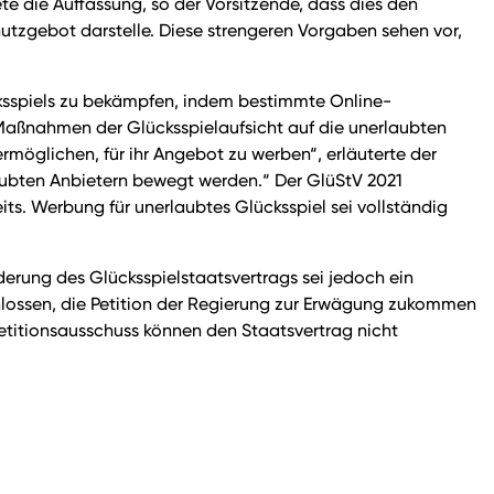
ete die Auffassung, so der Vorsitzende, dass dies den
zgebot darstelle. Diese strengeren Vorgaben sehen vor,
cksspiels zu bekämpfen, indem bestimmte Online-
 Maßnahmen der Glücksspielaufsicht auf die unerlaubten
möglichen, für ihr Angebot zu werben“, erläuterte der
aubten Anbietern bewegt werden.“ Der GlüStV 2021
ts. Werbung für unerlaubtes Glücksspiel sei vollständig
erung des Glücksspielstaatsvertrags sei jedoch ein
schlossen, die Petition der Regierung zur Erwägung zukommen
Petitionsausschuss können den Staatsvertrag nicht