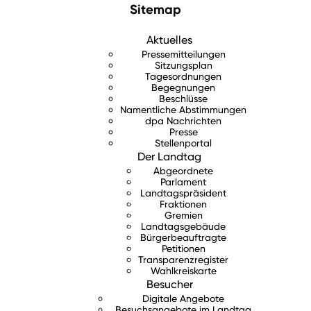
Sitemap
Aktuelles
Pressemitteilungen
Sitzungsplan
Tagesordnungen
Begegnungen
Beschlüsse
Namentliche Abstimmungen
dpa Nachrichten
Presse
Stellenportal
Der Landtag
Abgeordnete
Parlament
Landtagspräsident
Fraktionen
Gremien
Landtagsgebäude
Bürgerbeauftragte
Petitionen
Transparenzregister
Wahlkreiskarte
Besucher
Digitale Angebote
Besuchsangebote im Landtag