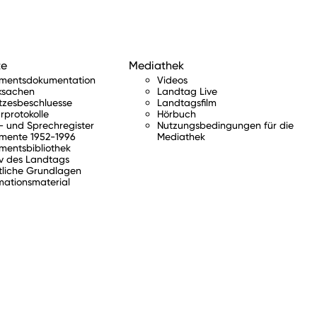
te
Mediathek
amentsdokumentation
Videos
ksachen
Landtag Live
tzesbeschluesse
Landtagsfilm
rprotokolle
Hörbuch
 und Sprechregister
Nutzungsbedingungen für die
mente 1952-1996
Mediathek
mentsbibliothek
v des Landtags
tliche Grundlagen
mationsmaterial