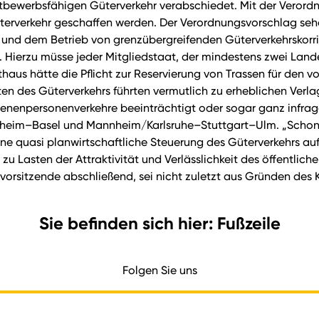
bewerbsfähigen Güterverkehr verabschiedet. Mit der Verordnu
erverkehr geschaffen werden. Der Verordnungsvorschlag sehe d
ung und dem Betrieb von grenzübergreifenden Güterverkehrsko
 Hierzu müsse jeder Mitgliedstaat, der mindestens zwei Lan
thaus hätte die Pflicht zur Reservierung von Trassen für den 
sten des Güterverkehrs führten vermutlich zu erheblichen Ve
enenpersonenverkehre beeinträchtigt oder sogar ganz infrage
heim–Basel und Mannheim/Karlsruhe–Stuttgart–Ulm. „Schon 
ne quasi planwirtschaftliche Steuerung des Güterverkehrs auf
 zu Lasten der Attraktivität und Verlässlichkeit des öffentli
ussvorsitzende abschließend, sei nicht zuletzt aus Gründen de
Sie befinden sich hier: Fußzeile
Folgen Sie uns