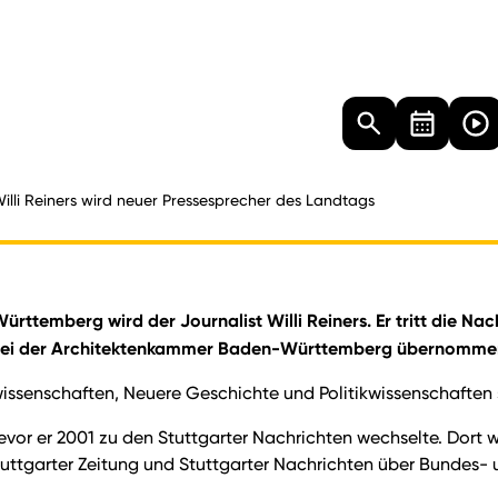
Landtag
Besucher
Dokumente
Mediathek
illi Reiners wird neuer Pressesprecher des Landtags
ttemberg wird der Journalist Willi Reiners. Er tritt die Nac
on bei der Architektenkammer Baden-Württemberg übernomme
wissenschaften, Neuere Geschichte und Politikwissenschaften 
evor er 2001 zu den Stuttgarter Nachrichten wechselte. Dort war
Stuttgarter Zeitung und Stuttgarter Nachrichten über Bundes- 