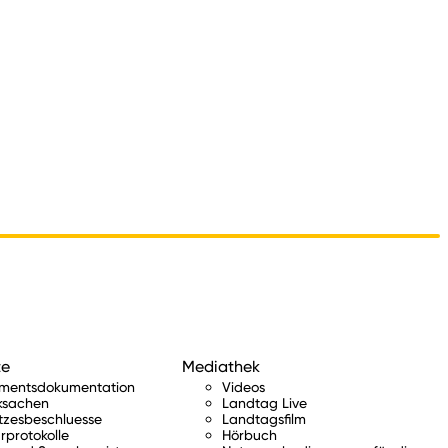
te
Mediathek
amentsdokumentation
Videos
ksachen
Landtag Live
tzesbeschluesse
Landtagsfilm
rprotokolle
Hörbuch