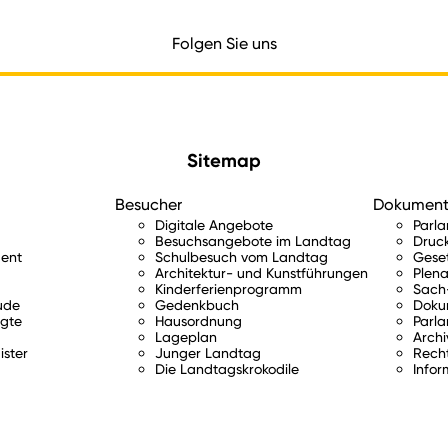
Folgen Sie uns
Sitemap
Besucher
Dokumen
Digitale Angebote
Parl
Besuchsangebote im Landtag
Druc
ent
Schulbesuch vom Landtag
Gese
Architektur- und Kunstführungen
Plena
Kinderferienprogramm
Sach-
ude
Gedenkbuch
Doku
gte
Hausordnung
Parla
Lageplan
Archi
ister
Junger Landtag
Rech
Die Landtagskrokodile
Infor