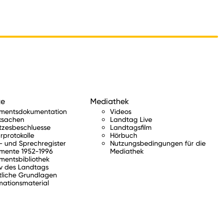
te
Mediathek
amentsdokumentation
Videos
ksachen
Landtag Live
tzesbeschluesse
Landtagsfilm
rprotokolle
Hörbuch
 und Sprechregister
Nutzungsbedingungen für die
mente 1952-1996
Mediathek
mentsbibliothek
v des Landtags
tliche Grundlagen
mationsmaterial