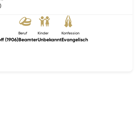
)
Beruf
Kinder
Konfession
ff (1906)
Beamter
Unbekannt
Evangelisch