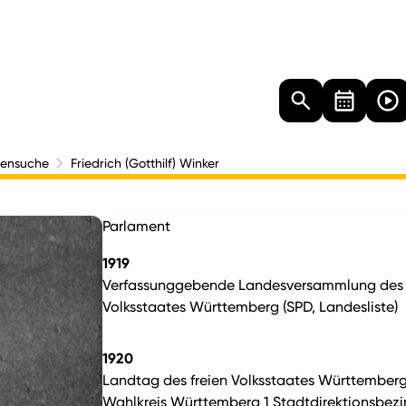
Landtag
Besucher
Dokumente
Mediathek
nensuche
Friedrich (Gotthilf) Winker
Parlament
1919
Verfassunggebende Landesversammlung des 
Volksstaates Württemberg (SPD, Landesliste)
1920
Landtag des freien Volksstaates Württemberg
Wahlkreis Württemberg 1 Stadtdirektionsbezi