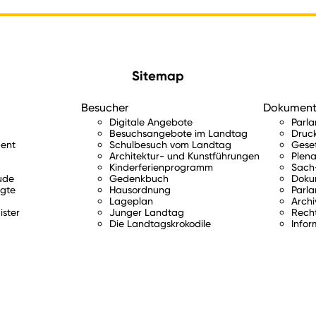
Sitemap
Besucher
Dokumen
Digitale Angebote
Parl
Besuchsangebote im Landtag
Druc
ent
Schulbesuch vom Landtag
Gese
Architektur- und Kunstführungen
Plena
Kinderferienprogramm
Sach-
ude
Gedenkbuch
Doku
gte
Hausordnung
Parla
Lageplan
Archi
ister
Junger Landtag
Rech
Die Landtagskrokodile
Infor