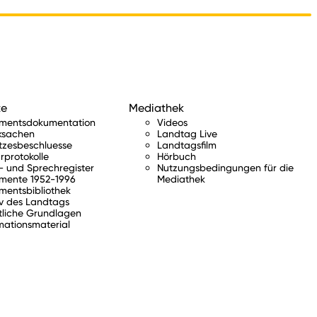
te
Mediathek
amentsdokumentation
Videos
ksachen
Landtag Live
tzesbeschluesse
Landtagsfilm
rprotokolle
Hörbuch
 und Sprechregister
Nutzungsbedingungen für die
mente 1952-1996
Mediathek
mentsbibliothek
v des Landtags
tliche Grundlagen
mationsmaterial