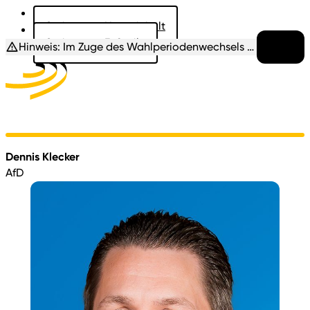
Springe zu: Hauptinhalt
Springe zu: Fußzeile
Hinweis:
Im Zuge des Wahlperiodenwechsels befindet sich diese Seite noch im Aufbau. Die biografischen Daten etc. werden ergänzt sobald diese vorliegen.
mehr
Aktuelles
Der Landtag
Besucher
Dokumente
Dennis Klecker
AfD