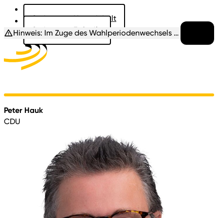
Springe zu: Hauptinhalt
Springe zu: Fußzeile
Hinweis:
Im Zuge des Wahlperiodenwechsels befindet sich diese Seite noch im Aufbau. Die biografischen Daten etc. werden ergänzt sobald diese vorliegen.
mehr
Aktuelles
Der Landtag
Besucher
Dokumente
Peter Hauk
CDU