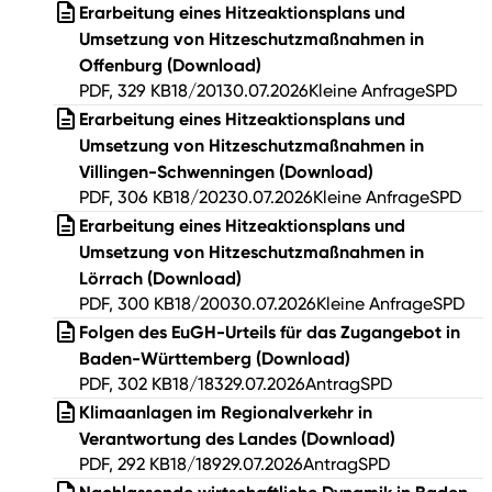
Erarbeitung eines Hitzeaktionsplans und
Umsetzung von Hitzeschutzmaßnahmen in
Offenburg
(Download)
PDF, 329 KB
18/201
30.07.2026
Kleine Anfrage
SPD
Erarbeitung eines Hitzeaktionsplans und
Umsetzung von Hitzeschutzmaßnahmen in
Villingen-Schwenningen
(Download)
PDF, 306 KB
18/202
30.07.2026
Kleine Anfrage
SPD
Erarbeitung eines Hitzeaktionsplans und
Umsetzung von Hitzeschutzmaßnahmen in
Lörrach
(Download)
PDF, 300 KB
18/200
30.07.2026
Kleine Anfrage
SPD
Folgen des EuGH-Urteils für das Zugangebot in
Baden-Württemberg
(Download)
PDF, 302 KB
18/183
29.07.2026
Antrag
SPD
Klimaanlagen im Regionalverkehr in
Verantwortung des Landes
(Download)
PDF, 292 KB
18/189
29.07.2026
Antrag
SPD