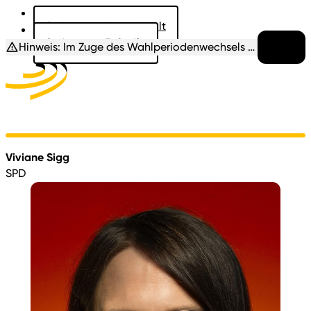
Springe zu: Hauptinhalt
Springe zu: Fußzeile
Hinweis:
Im Zuge des Wahlperiodenwechsels befindet sich diese Seite noch im Aufbau. Die biografischen Daten etc. werden ergänzt sobald diese vorliegen.
mehr
Aktuelles
Der Landtag
Besucher
Dokumente
Viviane Sigg
SPD