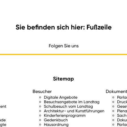
Sie befinden sich hier: Fußzeile
Folgen Sie uns
Sitemap
Besucher
Dokumen
Digitale Angebote
Parl
Besuchsangebote im Landtag
Druc
ent
Schulbesuch vom Landtag
Gese
Architektur- und Kunstführungen
Plena
Kinderferienprogramm
Sach-
ude
Gedenkbuch
Doku
gte
Hausordnung
Parla