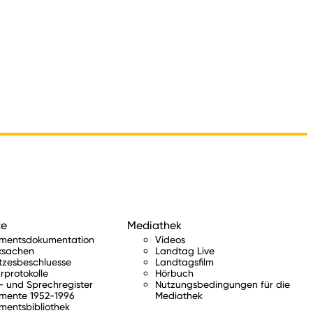
te
Mediathek
amentsdokumentation
Videos
ksachen
Landtag Live
tzesbeschluesse
Landtagsfilm
rprotokolle
Hörbuch
 und Sprechregister
Nutzungsbedingungen für die
mente 1952-1996
Mediathek
mentsbibliothek