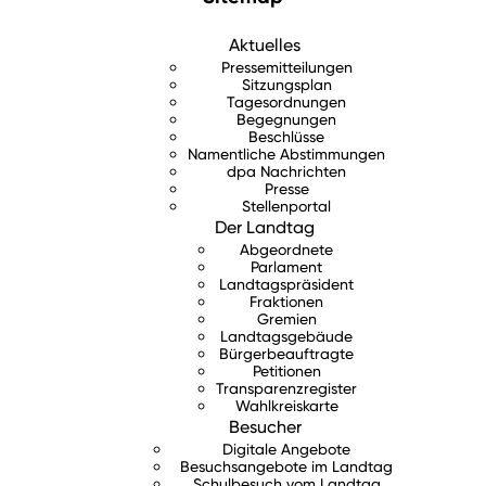
Aktuelles
Pressemitteilungen
Sitzungsplan
Tagesordnungen
Begegnungen
Beschlüsse
Namentliche Abstimmungen
dpa Nachrichten
Presse
Stellenportal
Der Landtag
Abgeordnete
Parlament
Landtagspräsident
Fraktionen
Gremien
Landtagsgebäude
Bürgerbeauftragte
Petitionen
Transparenzregister
Wahlkreiskarte
Besucher
Digitale Angebote
Besuchsangebote im Landtag
Schulbesuch vom Landtag