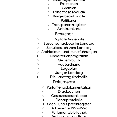
Fraktionen
Gremien
Landtagsgebäude
Bürgerbeauftragte
Petitionen
Transparenzregister
Wahlkreiskarte
Besucher
Digitale Angebote
Besuchsangebote im Landtag
Schulbesuch vom Landtag
Architektur- und Kunstführungen
Kinderferienprogramm
Gedenkbuch
Hausordnung
Lageplan
Junger Landtag
Die Landtagskrokodile
Dokumente
Parlamentsdokumentation
Drucksachen
Gesetzesbeschluesse
Plenarprotokolle
Sach- und Sprechregister
Dokumente 1952-1996
Parlamentsbibliothek
Archiv des Landtags