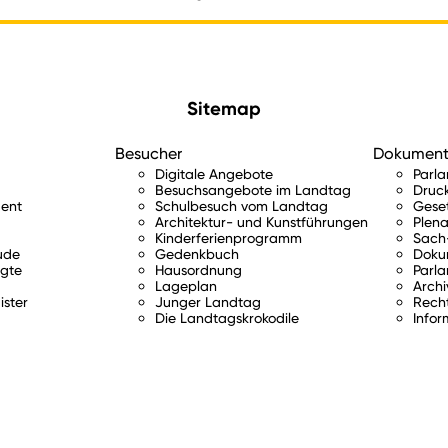
Sitemap
Besucher
Dokumen
Digitale Angebote
Parl
Besuchsangebote im Landtag
Druc
ent
Schulbesuch vom Landtag
Gese
Architektur- und Kunstführungen
Plena
Kinderferienprogramm
Sach-
ude
Gedenkbuch
Doku
gte
Hausordnung
Parla
Lageplan
Archi
ister
Junger Landtag
Rech
Die Landtagskrokodile
Infor