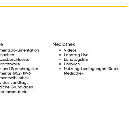
te
Mediathek
amentsdokumentation
Videos
ksachen
Landtag Live
tzesbeschluesse
Landtagsfilm
rprotokolle
Hörbuch
 und Sprechregister
Nutzungsbedingungen für die
mente 1952-1996
Mediathek
mentsbibliothek
v des Landtags
tliche Grundlagen
mationsmaterial