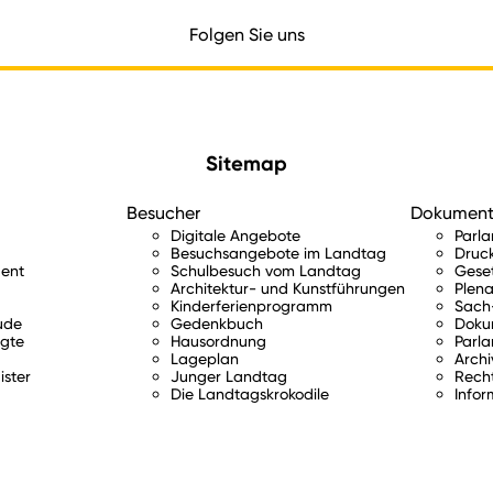
Folgen Sie uns
Sitemap
Besucher
Dokumen
Digitale Angebote
Parl
Besuchsangebote im Landtag
Druc
ent
Schulbesuch vom Landtag
Gese
Architektur- und Kunstführungen
Plena
Kinderferienprogramm
Sach-
ude
Gedenkbuch
Doku
gte
Hausordnung
Parla
Lageplan
Archi
ister
Junger Landtag
Rech
Die Landtagskrokodile
Infor