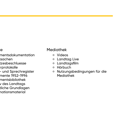
te
Mediathek
amentsdokumentation
Videos
ksachen
Landtag Live
tzesbeschluesse
Landtagsfilm
rprotokolle
Hörbuch
 und Sprechregister
Nutzungsbedingungen für die
mente 1952-1996
Mediathek
mentsbibliothek
v des Landtags
tliche Grundlagen
mationsmaterial