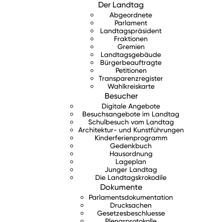
Der Landtag
Abgeordnete
Parlament
Landtagspräsident
Fraktionen
Gremien
Landtagsgebäude
Bürgerbeauftragte
Petitionen
Transparenzregister
Wahlkreiskarte
Besucher
Digitale Angebote
Besuchsangebote im Landtag
Schulbesuch vom Landtag
Architektur- und Kunstführungen
Kinderferienprogramm
Gedenkbuch
Hausordnung
Lageplan
Junger Landtag
Die Landtagskrokodile
Dokumente
Parlamentsdokumentation
Drucksachen
Gesetzesbeschluesse
Plenarprotokolle